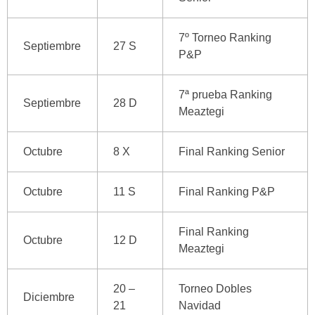
7º Torneo Ranking
Septiembre
27 S
P&P
7ª prueba Ranking
Septiembre
28 D
Meaztegi
Octubre
8 X
Final Ranking Senior
Octubre
11 S
Final Ranking P&P
Final Ranking
Octubre
12 D
Meaztegi
20 –
Torneo Dobles
Diciembre
21
Navidad