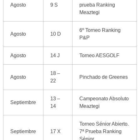
Agosto
9 S
prueba Ranking
Meaztegi
6º Torneo Ranking
Agosto
10 D
P&P
Agosto
14 J
Torneo AESGOLF
18 –
Agosto
Pinchado de Greenes
22
13 –
Campeonato Absoluto
Septiembre
14
Meaztegi
Torneo Sénior Abierto.
Septiembre
17 X
7ª Prueba Ranking
Sénior