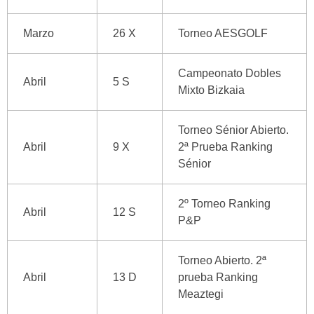
Marzo
26 X
Torneo AESGOLF
Campeonato Dobles
Abril
5 S
Mixto Bizkaia
Torneo Sénior Abierto.
Abril
9 X
2ª Prueba Ranking
Sénior
2º Torneo Ranking
Abril
12 S
P&P
Torneo Abierto. 2ª
Abril
13 D
prueba Ranking
Meaztegi