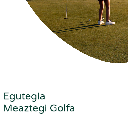
Egutegia
Meaztegi Golfa