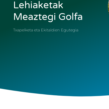
Lehiaketak
Meaztegi Golfa
Txapelketa eta Ekitaldien Egutegia