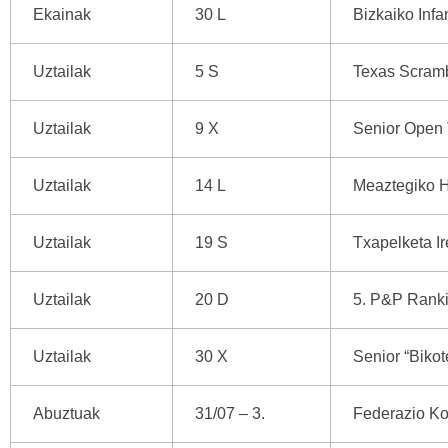
Ekainak
30 L
Bizkaiko Infa
Uztailak
5 S
Texas Scramb
Uztailak
9 X
Senior Open 
Uztailak
14 L
Meaztegiko H
Uztailak
19 S
Txapelketa I
Uztailak
20 D
5. P&P Ranki
Uztailak
30 X
Senior “Bikot
Abuztuak
31/07 – 3.
Federazio K