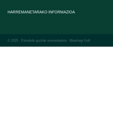
HARREMANETARAKO INFORMAZIOA
© 2025 · Eskubide guztiak erreserbatuta · Meaztegi Golf