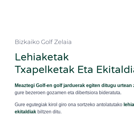
Bizkaiko Golf Zelaia
Lehiaketak
Txapelketak Eta Ekitald
Meaztegi Golf-en golf jarduerak egiten ditugu urtean 
gure bezeroen gozamen eta dibertsiora bideratuta.
Gure egutegiak kirol giro ona sortzeko antolatutako
lehi
ekitaldiak
biltzen ditu.