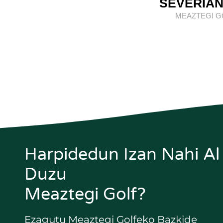
SEVERIA
MEAZTEGI G
Harpidedun Izan Nahi Al
Duzu
Meaztegi Golf?
Ezagutu Meaztegi Golfeko Bazkide