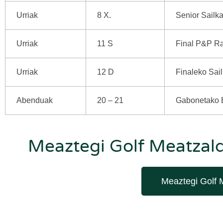
Urriak
8 X.
Senior Sailk
Urriak
11 S
Final P&P R
Urriak
12 D
Finaleko Sai
Abenduak
20 – 21
Gabonetako 
Meaztegi Golf Meatzal
Meaztegi Golf 