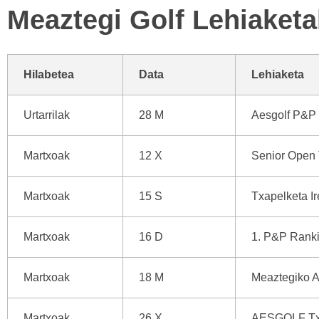
Meaztegi Golf Lehiaketa
Hilabetea
Data
Lehiaketa
Urtarrilak
28 M
Aesgolf P&P
Martxoak
12 X
Senior Open 
Martxoak
15 S
Txapelketa I
Martxoak
16 D
1. P&P Ranki
Martxoak
18 M
Meaztegiko A
Martxoak
26 X.
AESGOLF Tx