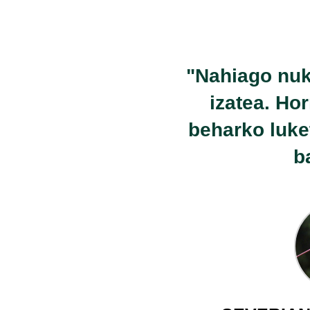
"Nahiago nuk
izatea. Ho
beharko luket
b