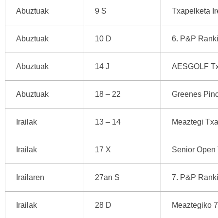
Abuztuak
9 S
Txapelketa Ir
Abuztuak
10 D
6. P&P Ranki
Abuztuak
14 J
AESGOLF Tx
Abuztuak
18 – 22
Greenes Pin
Irailak
13 – 14
Meaztegi Txa
Irailak
17 X
Senior Open 
Irailaren
27an S
7. P&P Ranki
Irailak
28 D
Meaztegiko 7