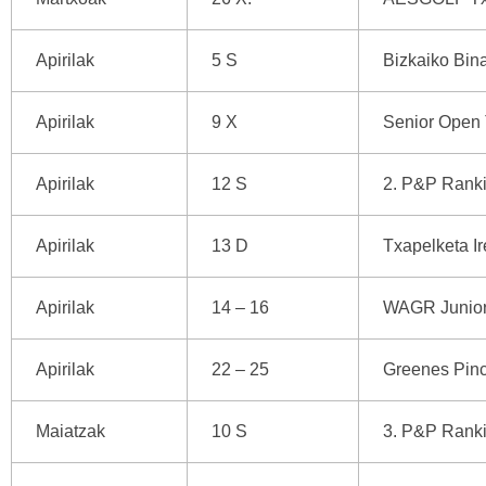
Apirilak
5 S
Bizkaiko Bin
Apirilak
9 X
Senior Open 
Apirilak
12 S
2. P&P Ranki
Apirilak
13 D
Txapelketa I
Apirilak
14 – 16
WAGR Junior
Apirilak
22 – 25
Greenes Pin
Maiatzak
10 S
3. P&P Ranki