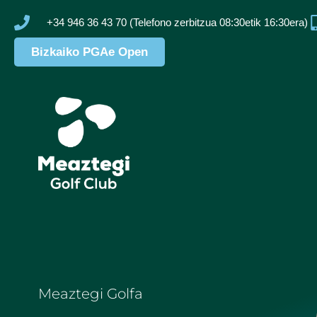
+34 946 36 43 70 (Telefono zerbitzua 08:30etik 16:30era)
Bizkaiko PGAe Open
Meaztegi Golfa