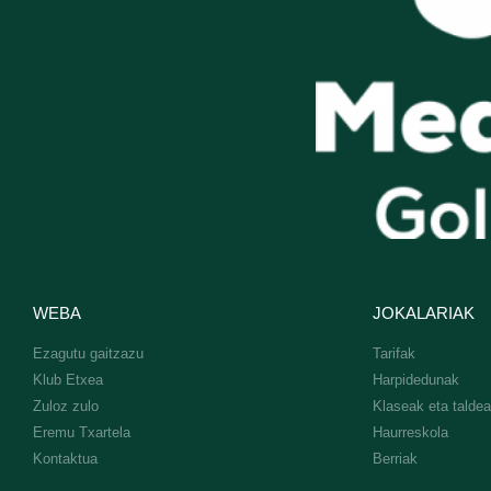
WEBA
JOKALARIAK
Ezagutu gaitzazu
Tarifak
Klub Etxea
Harpidedunak
Zuloz zulo
Klaseak eta talde
Eremu Txartela
Haurreskola
Kontaktua
Berriak