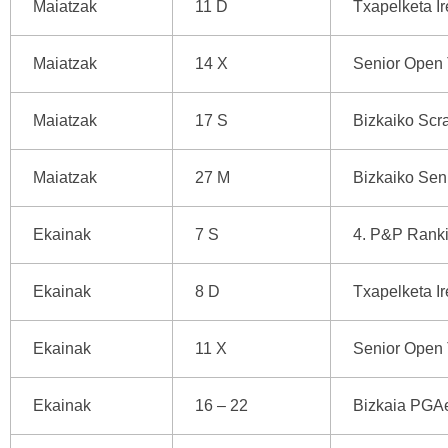
Maiatzak
11 D
Txapelketa Ir
Maiatzak
14 X
Senior Open 
Maiatzak
17 S
Bizkaiko Scr
Maiatzak
27 M
Bizkaiko Sen
Ekainak
7 S
4. P&P Ranki
Ekainak
8 D
Txapelketa I
Ekainak
11 X
Senior Open 
Ekainak
16 – 22
Bizkaia PGAe