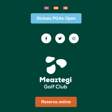
Bizkaia PGAe Open
Reserva online