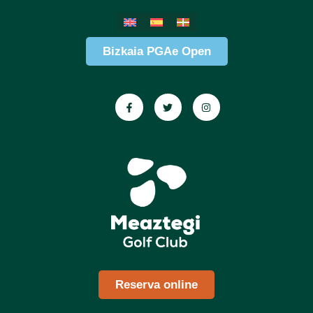
Bizkaia PGAe Open
Reserva online