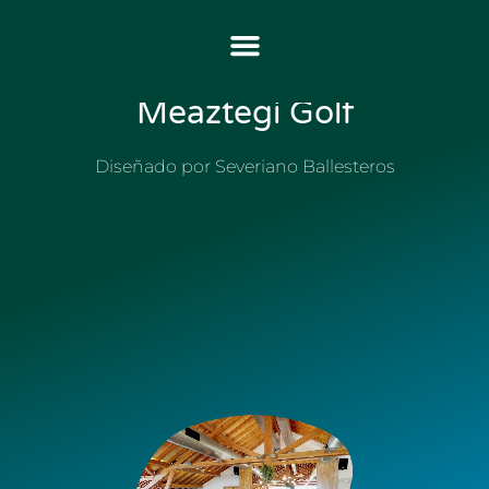
Meaztegi Golf
Restaurante Lali En
Meaztegi Golf
Diseñado por Severiano Ballesteros