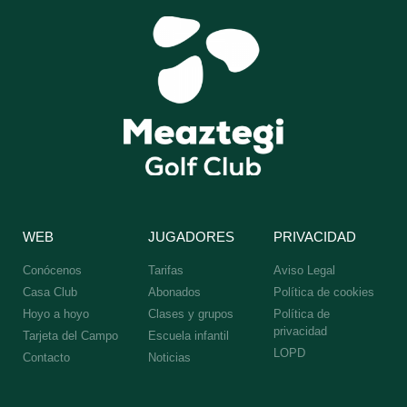
WEB
JUGADORES
PRIVACIDAD
Conócenos
Tarifas
Aviso Legal
Casa Club
Abonados
Política de cookies
Hoyo a hoyo
Clases y grupos
Política de
privacidad
Tarjeta del Campo
Escuela infantil
LOPD
Contacto
Noticias