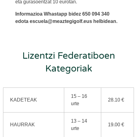
eta gurasoentzat 10 eurotan.
Informazioa Whastapp bidez 650 094 340
edota escuela@meaztegigolf.eus helbidean.
Lizentzi Federatiboen
Kategoriak
15 – 16
KADETEAK
28.10 €
urte
13 – 14
HAURRAK
19.00 €
urte