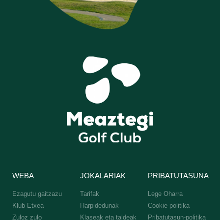
WEBA
JOKALARIAK
PRIBATUTASUNA
Ezagutu gaitzazu
Tarifak
Lege Oharra
Klub Etxea
Harpidedunak
Cookie politika
Zuloz zulo
Klaseak eta taldeak
Pribatutasun-politika