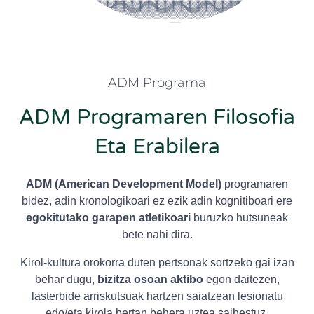
ADM Programa
ADM Programaren Filosofia
Eta Erabilera
ADM (American Development Model)
programaren
bidez, adin kronologikoari ez ezik adin kognitiboari ere
egokitutako garapen atletikoari
buruzko hutsuneak
bete nahi dira.
Kirol-kultura orokorra duten pertsonak sortzeko gai izan
behar dugu,
bizitza osoan aktibo
egon daitezen,
lasterbide arriskutsuak hartzen saiatzean lesionatu
edo/eta kirola bertan behera uztea saihestuz.