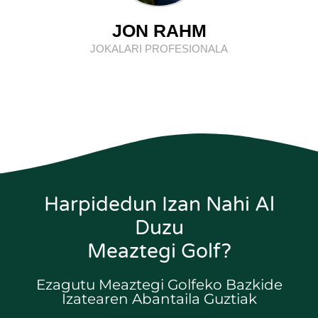
JON RAHM
JOKALARI PROFESIONALA
Harpidedun Izan Nahi Al
Duzu
Meaztegi Golf?
Ezagutu Meaztegi Golfeko Bazkide
Izatearen Abantaila Guztiak