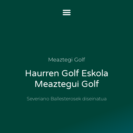
Meaztegi Golf
Haurren Golf Eskola
Meaztegui Golf
Severiano Ballesterosek diseinatua