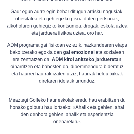
Gaur egun aurre egin behar ditugun arrisku nagusiak:
obesitatea eta gehiegizko pisua duten pertsonak,
alkoholaren gehiegizko kontsumoa, drogak, eskola uztea
eta jarduera fisikoa uztea, oro har.
ADM programa gai fisikoan ez ezik, hazkundearen etapa
bakoitzerako egokia den
gai emozional
eta sozialean
ere zentratzen da.
ADM kirol anitzeko jardueretan
oinarritzen eta babesten da, dibertimendura bideratuz
eta haurrei haurrak izaten utziz, haurrak heldu txikiak
direlaren ideiatik urrunduz.
Meaztegi Golfeko haur eskolak eredu hau erabiltzen du
honako goiburu hau lortzeko: «Ahalik eta gehien, ahal
den denbora gehien, ahalik eta esperientzia
onenarekin».