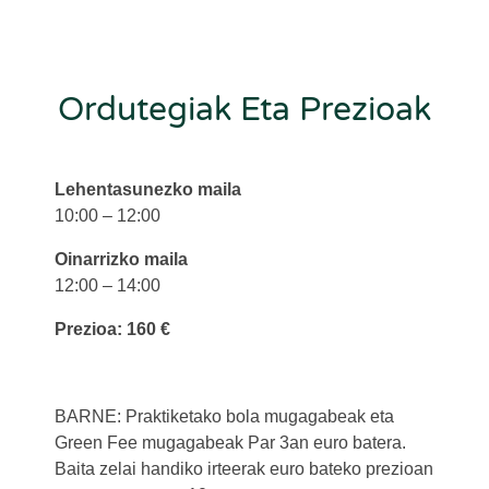
Ordutegiak Eta Prezioak
Lehentasunezko maila
10:00 – 12:00
Oinarrizko maila
12:00 – 14:00
Prezioa: 160 €
BARNE: Praktiketako bola mugagabeak eta
Green Fee mugagabeak Par 3an euro batera.
Baita zelai handiko irteerak euro bateko prezioan