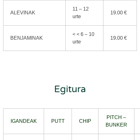
11 – 12
ALEVINAK
19.00 €
urte
< < 6 – 10
BENJAMINAK
19.00 €
urte
Egitura
PITCH –
IGANDEAK
PUTT
CHIP
BUNKER