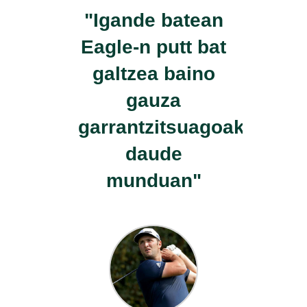
"Igande batean
Eagle-n putt bat
galtzea baino
gauza
garrantzitsuagoak
daude
munduan"