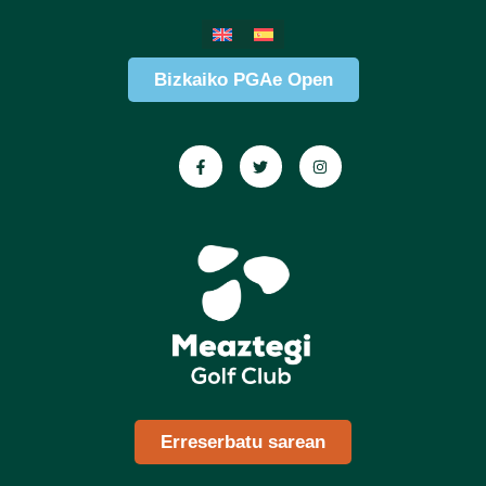
Bizkaiko PGAe Open
Erreserbatu sarean