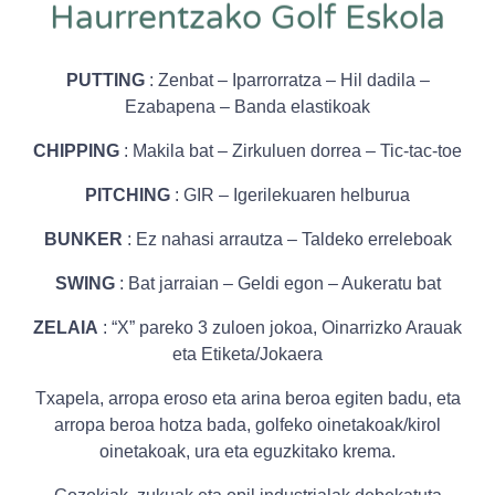
Haurrentzako Golf Eskola
PUTTING
: Zenbat – Iparrorratza – Hil dadila –
Ezabapena – Banda elastikoak
CHIPPING
: Makila bat – Zirkuluen dorrea – Tic-tac-toe
PITCHING
: GIR – Igerilekuaren helburua
BUNKER
: Ez nahasi arrautza – Taldeko erreleboak
SWING
: Bat jarraian – Geldi egon – Aukeratu bat
ZELAIA
: “X” pareko 3 zuloen jokoa, Oinarrizko Arauak
eta Etiketa/Jokaera
Txapela, arropa eroso eta arina beroa egiten badu, eta
arropa beroa hotza bada, golfeko oinetakoak/kirol
oinetakoak, ura eta eguzkitako krema.