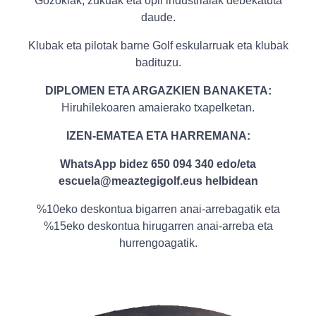
Gozokiak, zukuak eta opil industrialak debekatuta
daude.
Klubak eta pilotak barne Golf eskularruak eta klubak
badituzu.
DIPLOMEN ETA ARGAZKIEN BANAKETA:
Hiruhilekoaren amaierako txapelketan.
IZEN-EMATEA ETA HARREMANA:
WhatsApp bidez 650 094 340 edo/eta
escuela@meaztegigolf.eus helbidean
%10eko deskontua bigarren anai-arrebagatik eta
%15eko deskontua hirugarren anai-arreba eta
hurrengoagatik.