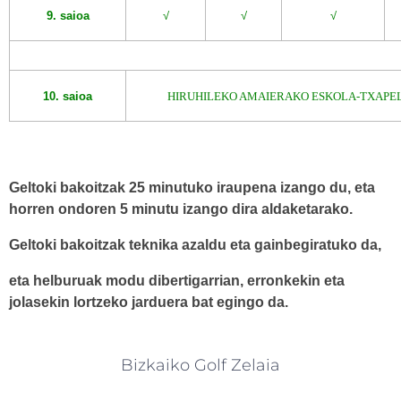
9. saioa
√
√
√
10. saioa
HIRUHILEKO AMAIERAKO ESKOLA-TXAPE
Geltoki bakoitzak 25 minutuko iraupena izango du, eta
horren ondoren 5 minutu izango dira aldaketarako.
Geltoki bakoitzak teknika azaldu eta gainbegiratuko da,
eta helburuak modu dibertigarrian, erronkekin eta
jolasekin lortzeko jarduera bat egingo da.
Bizkaiko Golf Zelaia