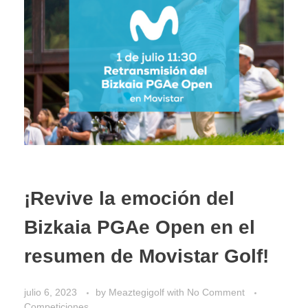
¡Revive la emoción del
Bizkaia PGAe Open en el
resumen de Movistar Golf!
julio 6, 2023
by
Meaztegigolf
with
No Comment
Competiciones