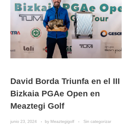
David Borda Triunfa en el III
Bizkaia PGAe Open en
Meaztegi Golf
junio 23, 2024
by
Meaztegigolf
Sin categorizar