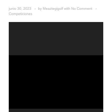
junio 30, 2023
by
Meaztegigolf
with
No Comment
Competiciones
Reproductor
de
vídeo