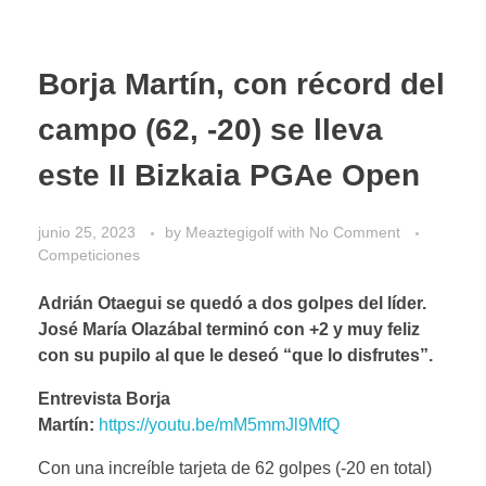
Borja Martín, con récord del
campo (62, -20) se lleva
este II Bizkaia PGAe Open
junio 25, 2023
by
Meaztegigolf
with
No Comment
Competiciones
Adrián Otaegui se quedó a dos golpes del líder.
José María Olazábal terminó con +2 y muy feliz
con su pupilo al que le deseó “que lo disfrutes”.
Entrevista Borja
Martín:
https://youtu.be/mM5mmJl9MfQ
Con una increíble tarjeta de 62 golpes (-20 en total)