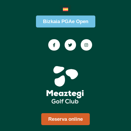
Bizkaia PGAe Open
Reserva online