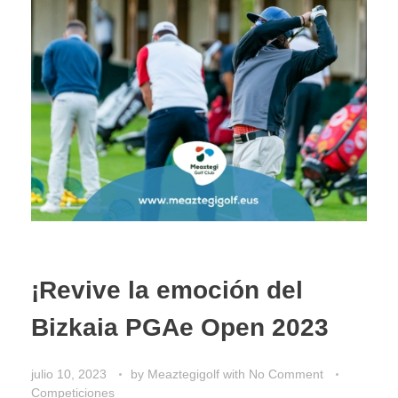
¡Revive la emoción del
Bizkaia PGAe Open 2023
julio 10, 2023
by
Meaztegigolf
with
No Comment
Competiciones