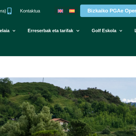
Bizkaiko PGAe Ope
era)
Kontaktua
elaia
Erreserbak eta tarifak
Golf Eskola