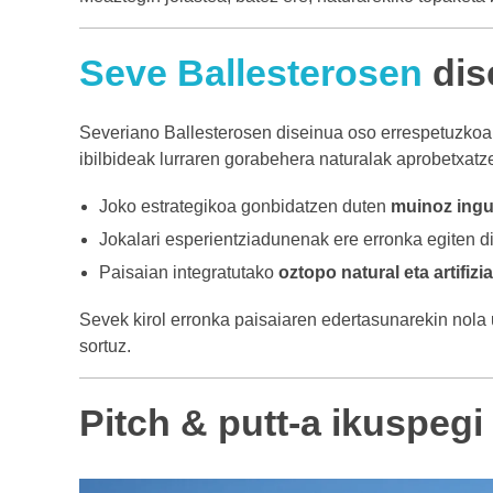
Seve Ballesterosen
dis
Severiano Ballesterosen diseinua oso errespetuzkoa
ibilbideak lurraren gorabehera naturalak aprobetxatzen
Joko estrategikoa gonbidatzen duten
muinoz ingu
Jokalari esperientziadunenak ere erronka egiten d
Paisaian integratutako
oztopo natural eta artifizi
Sevek kirol erronka paisaiaren edertasunarekin nola u
sortuz.
Pitch & putt-a ikuspegi 