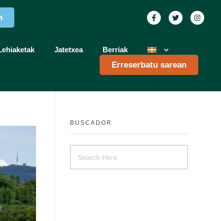
n
Lehiaketak
Jatetxea
Berriak
Erreserbatu sarean
BUSCADOR