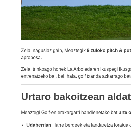
Zelai nagusiaz gain, Meaztegik
9 zuloko pitch & put
aproposa.
Zelai trinkoago honek La Arboledaren ikuspegi ikusga
entrenatzeko bai, bai, hala, golf txanda azkarrago 
Urtaro bakoitzean alda
Meaztegi Golf-en erakargarri handienetako bat
urte 
Udaberrian
, larre berdeek eta landaretza loratuak