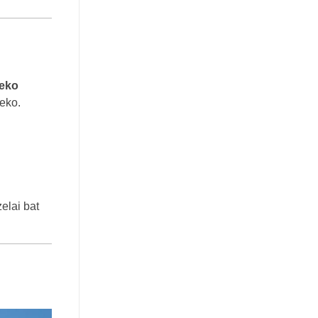
reko
zeko.
elai bat