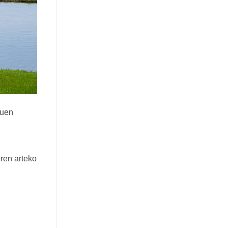
tuen
ren arteko