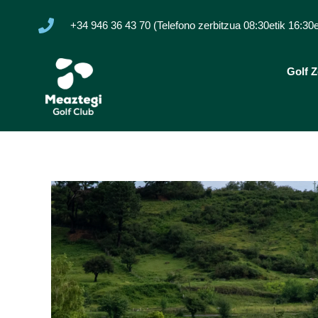
+34 946 36 43 70 (Telefono zerbitzua 08:30etik 16:30
Golf Z