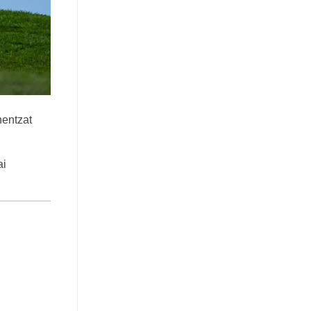
nentzat
ai