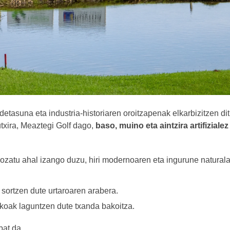
tasuna eta industria-historiaren oroitzapenak elkarbizitzen di
utxira, Meaztegi Golf dago,
baso, muino eta aintzira artifizialez
ozatu ahal izango duzu, hiri modernoaren eta ingurune naturala
 sortzen dute urtaroaren arabera.
skoak laguntzen dute txanda bakoitza.
bat da.