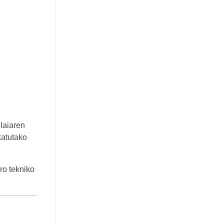
elaiaren
atutako
ro tekniko