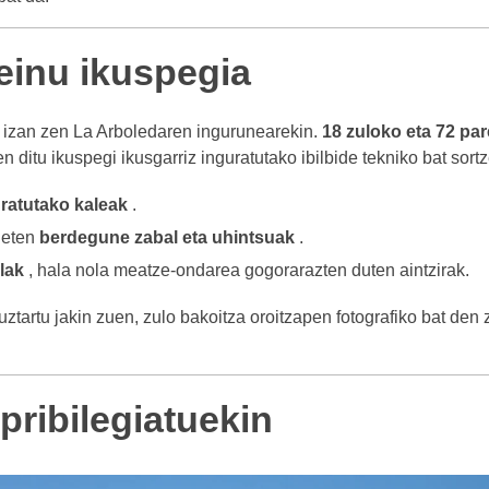
einu ikuspegia
 izan zen La Arboledaren ingurunearekin.
18 zuloko eta 72 pa
 ditu ikuspegi ikusgarriz inguratutako ibilbide tekniko bat sort
ratutako kaleak
.
ieten
berdegune zabal eta uhintsuak
.
alak
, hala nola meatze-ondarea gogorarazten duten aintzirak.
ztartu jakin zuen, zulo bakoitza oroitzapen fotografiko bat den z
pribilegiatuekin