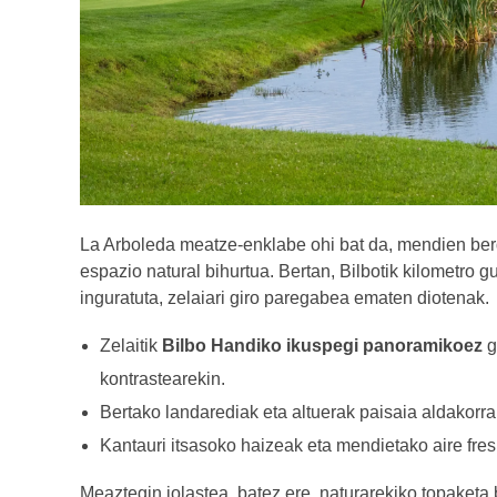
La Arboleda meatze-enklabe ohi bat da, mendien berde
espazio natural bihurtua. Bertan, Bilbotik kilometro g
inguratuta, zelaiari giro paregabea ematen diotenak.
Zelaitik
Bilbo Handiko ikuspegi panoramikoez
g
kontrastearekin.
Bertako landarediak eta altuerak paisaia aldakorra
Kantauri itsasoko haizeak eta mendietako aire fre
Meaztegin jolastea, batez ere, naturarekiko topaketa 