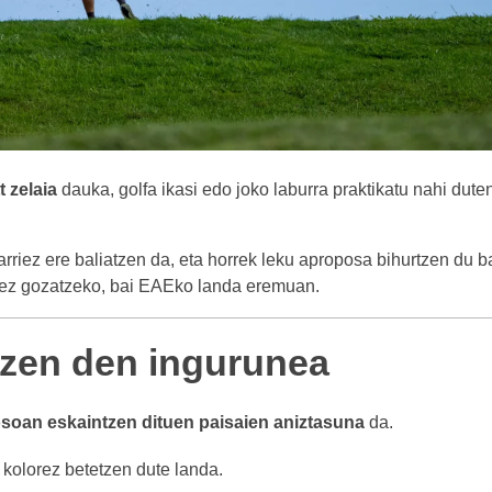
t zelaia
dauka, golfa ikasi edo joko laburra praktikatu nahi dute
rriez ere baliatzen da, eta horrek leku aproposa bihurtzen du b
batez gozatzeko, bai EAEko landa eremuan.
tzen den ingurunea
osoan eskaintzen dituen paisaien aniztasuna
da.
 kolorez betetzen dute landa.