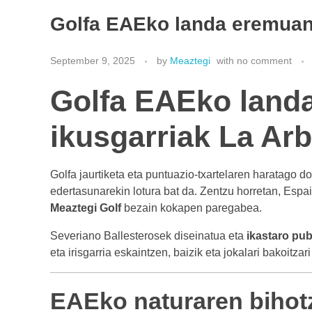
Golfa EAEko landa eremuan,
September 9, 2025
by
Meaztegi
with
no comment
Golfa EAEko land
ikusgarriak La Arb
Golfa jaurtiketa eta puntuazio-txartelaren haratago d
edertasunarekin lotura bat da. Zentzu horretan, Espa
Meaztegi Golf
bezain kokapen paregabea.
Severiano Ballesterosek diseinatua eta
ikastaro pub
eta irisgarria eskaintzen, baizik eta jokalari bakoitza
EAEko naturaren bihotz