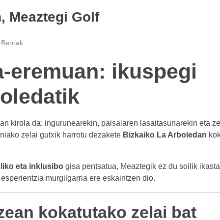
 Meaztegi Golf
Berriak
a-eremuan: ikuspegi
oledatik
oan kirola da: ingurunearekin, paisaiaren lasaitasunarekin eta z
iniako zelai gutxik harrotu dezakete
Bizkaiko La Arboledan
kok
liko eta inklusibo
gisa pentsatua, Meaztegik ez du soilik ikasta
ri esperientzia murgilgarria ere eskaintzen dio.
ean kokatutako zelai bat