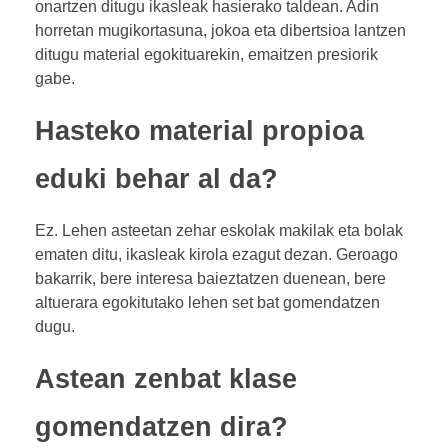
onartzen ditugu ikasleak hasierako taldean. Adin
horretan mugikortasuna, jokoa eta dibertsioa lantzen
ditugu material egokituarekin, emaitzen presiorik
gabe.
Hasteko material propioa
eduki behar al da?
Ez. Lehen asteetan zehar eskolak makilak eta bolak
ematen ditu, ikasleak kirola ezagut dezan. Geroago
bakarrik, bere interesa baieztatzen duenean, bere
altuerara egokitutako lehen set bat gomendatzen
dugu.
Astean zenbat klase
gomendatzen dira?