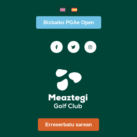
Bizkaiko PGAe Open
Erreserbatu sarean