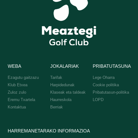
WEBA
JOKALARIAK
PRIBATUTASUNA
Ezagutu gaitzazu
Tarifak
Lege Oharra
Klub Etxea
Harpidedunak
Cookie politika
Zuloz zulo
Klaseak eta taldeak
Pribatutasun-politika
Eremu Txartela
Haurreskola
LOPD
Kontaktua
Berriak
HARREMANETARAKO INFORMAZIOA