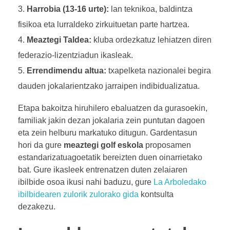
Harrobia (13-16 urte):
lan teknikoa, baldintza
fisikoa eta lurraldeko zirkuituetan parte hartzea.
Meaztegi Taldea:
kluba ordezkatuz lehiatzen diren
federazio-lizentziadun ikasleak.
Errendimendu altua:
txapelketa nazionalei begira
dauden jokalarientzako jarraipen indibidualizatua.
Etapa bakoitza hiruhilero ebaluatzen da gurasoekin,
familiak jakin dezan jokalaria zein puntutan dagoen
eta zein helburu markatuko ditugun. Gardentasun
hori da gure
meaztegi golf eskola
proposamen
estandarizatuagoetatik bereizten duen oinarrietako
bat. Gure ikasleek entrenatzen duten zelaiaren
ibilbide osoa ikusi nahi baduzu, gure
La Arboledako
ibilbidearen zulorik zulorako gida
kontsulta
dezakezu.