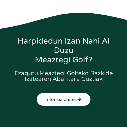
Harpidedun Izan Nahi Al
Duzu
Meaztegi Golf?
Ezagutu Meaztegi Golfeko Bazkide
Izatearen Abantaila Guztiak
Informa Zaitez