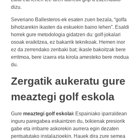
dizu.
Severiano Ballesteros-ek esaten zuen bezala, “golfa
bihotzarekin ikasten da eskuekin baino lehen”. Esaldi
horrek gure metodologia gidatzen du: golf-jokalari
osoak eraikitzea, ez bakarrik teknikoak. Hemen inor
ez da zerrendako zenbaki bat; ikasle bakoitzak bere
erritmoa, bere izaera eta kirola amesteko bere modua
du.
Zergatik aukeratu gure
meaztegi golf eskola
Gure
meaztegi golf eskola
k Espainiako iparraldean
inguru paregabea eskaintzen du, txikienak presiorik
gabe eta irribarre askorekin aurrera egin dezaten
pentsatutako instalazioekin. Hauek dira zure semea