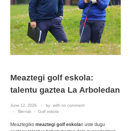
Meaztegi golf eskola:
talentu gaztea La Arboledan
June 12, 2026
by
with
no comment
Berriak
Golf eskola
Meaztegiko
meaztegi golf eskola
n uste dugu