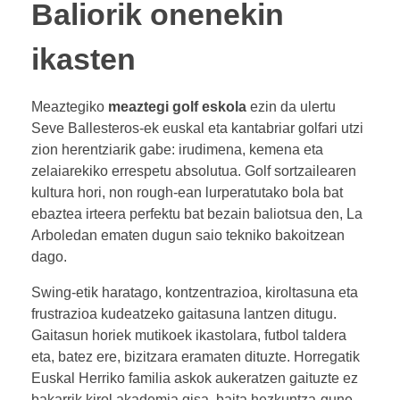
Baliorik onenekin
ikasten
Meaztegiko
meaztegi golf eskola
ezin da ulertu
Seve Ballesteros-ek euskal eta kantabriar golfari utzi
zion herentziarik gabe: irudimena, kemena eta
zelaiarekiko errespetu absolutua. Golf sortzailearen
kultura hori, non rough-ean lurperatutako bola bat
ebaztea irteera perfektu bat bezain baliotsua den, La
Arboledan ematen dugun saio tekniko bakoitzean
dago.
Swing-etik haratago, kontzentrazioa, kiroltasuna eta
frustrazioa kudeatzeko gaitasuna lantzen ditugu.
Gaitasun horiek mutikoek ikastolara, futbol taldera
eta, batez ere, bizitzara eramaten dituzte. Horregatik
Euskal Herriko familia askok aukeratzen gaituzte ez
bakarrik kirol akademia gisa, baita hezkuntza-gune