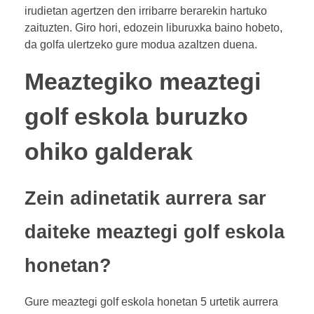
irudietan agertzen den irribarre berarekin hartuko
zaituzten. Giro hori, edozein liburuxka baino hobeto,
da golfa ulertzeko gure modua azaltzen duena.
Meaztegiko meaztegi
golf eskola buruzko
ohiko galderak
Zein adinetatik aurrera sar
daiteke meaztegi golf eskola
honetan?
Gure meaztegi golf eskola honetan 5 urtetik aurrera