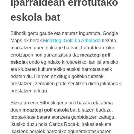
Iparraldean errotutako
eskola bat
Bilbotik gertu gaude eta naturaz inguratuta, Google
Maps-ek berak
Meaztegi Golf, La Arboleda
bezala
markatzen duen enklabe batean. Lurraldearekiko
errotzapen hori garrantzitsua da:
meaztegi golf
eskola
k ondo egindako kirolarekiko, lan isilarekiko
eta klubaren kulturarekiko euskal harrotasunetik
edaten du. Hemen ez ditugu golfeko turistak
prestatzen, zerbaiten parte sentitzen diren jokalariak
prestatzen ditugu.
Bizkaian edo Bilbotik gertu bizi bazara eta arima
duen
meaztegi golf eskola
bat bilatzen baduzu,
proba-klase batera etortzera gonbidatzen zaitugu.
Ikusiko duzu nola Carlos Roca-k, irakasleek eta
ikasleek beraiek harrobiko egunerokotasunaren