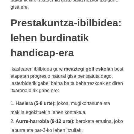
gisa ere.
Prestakuntza-ibilbidea:
lehen burdinatik
handicap-era
Ikaslearen ibilbidea gure
meaztegi golf eskola
n bost
etapatan progresio natural gisa pentsatuta dago,
lasterbiderik gabe, baina baita beharrezkoak ez diren
itxaronaldirik gabe ere:
Hasiera (5-8 urte):
jokoa, mugikortasuna eta
makila egokituekin lehen kontaktua.
Aurre-harrobia (9-12 urte):
beroketa errutina, joko
laburra eta par-3-ko lehen itzuliak.