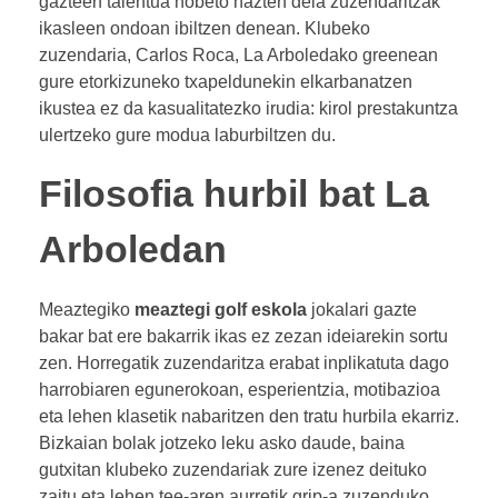
gazteen talentua hobeto hazten dela zuzendaritzak
ikasleen ondoan ibiltzen denean. Klubeko
zuzendaria, Carlos Roca, La Arboledako greenean
gure etorkizuneko txapeldunekin elkarbanatzen
ikustea ez da kasualitatezko irudia: kirol prestakuntza
ulertzeko gure modua laburbiltzen du.
Filosofia hurbil bat La
Arboledan
Meaztegiko
meaztegi golf eskola
jokalari gazte
bakar bat ere bakarrik ikas ez zezan ideiarekin sortu
zen. Horregatik zuzendaritza erabat inplikatuta dago
harrobiaren egunerokoan, esperientzia, motibazioa
eta lehen klasetik nabaritzen den tratu hurbila ekarriz.
Bizkaian bolak jotzeko leku asko daude, baina
gutxitan klubeko zuzendariak zure izenez deituko
zaitu eta lehen tee-aren aurretik grip-a zuzenduko