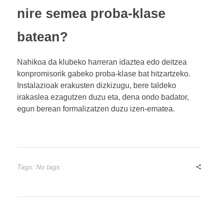
nire semea proba-klase
batean?
Nahikoa da klubeko harreran idaztea edo deitzea
konpromisorik gabeko proba-klase bat hitzartzeko.
Instalazioak erakusten dizkizugu, bere taldeko
irakaslea ezagutzen duzu eta, dena ondo badator,
egun berean formalizatzen duzu izen-ematea.
Tags: No tags