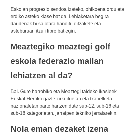
Eskolan progresio sendoa izateko, ohikoena ordu eta
erdiko asteko klase bat da. Lehiaketara begira
daudenak bi saiotara handitu ditzakete eta
asteburuan itzuli libre bat egin.
Meaztegiko meaztegi golf
eskola federazio mailan
lehiatzen al da?
Bai. Gure harrobiko eta Meaztegi taldeko ikasleek
Euskal Herriko gazte zirkuituetan eta txapelketa
nazionaletan parte hartzen dute sub-12, sub-16 eta
sub-18 kategorietan, jarraipen tekniko jarraiarekin.
Nola eman dezaket izena