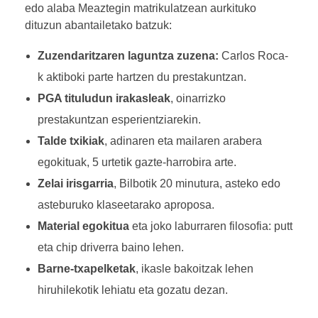
edo alaba Meaztegin matrikulatzean aurkituko
dituzun abantailetako batzuk:
Zuzendaritzaren laguntza zuzena:
Carlos Roca-
k aktiboki parte hartzen du prestakuntzan.
PGA tituludun irakasleak
, oinarrizko
prestakuntzan esperientziarekin.
Talde txikiak
, adinaren eta mailaren arabera
egokituak, 5 urtetik gazte-harrobira arte.
Zelai irisgarria
, Bilbotik 20 minutura, asteko edo
asteburuko klaseetarako aproposa.
Material egokitua
eta joko laburraren filosofia: putt
eta chip driverra baino lehen.
Barne-txapelketak
, ikasle bakoitzak lehen
hiruhilekotik lehiatu eta gozatu dezan.