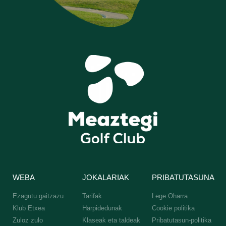
WEBA
JOKALARIAK
PRIBATUTASUNA
Ezagutu gaitzazu
Tarifak
Lege Oharra
Klub Etxea
Harpidedunak
Cookie politika
Zuloz zulo
Klaseak eta taldeak
Pribatutasun-politika