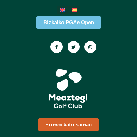
Bizkaiko PGAe Open
Erreserbatu sarean