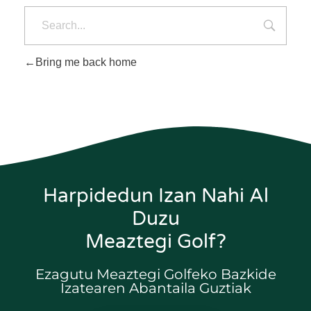
Bring me back home
Harpidedun Izan Nahi Al
Duzu
Meaztegi Golf?
Ezagutu Meaztegi Golfeko Bazkide
Izatearen Abantaila Guztiak