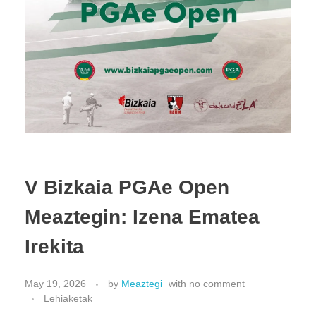
V Bizkaia PGAe Open
Meaztegin: Izena Ematea
Irekita
May 19, 2026
by
Meaztegi
with
no comment
Lehiaketak