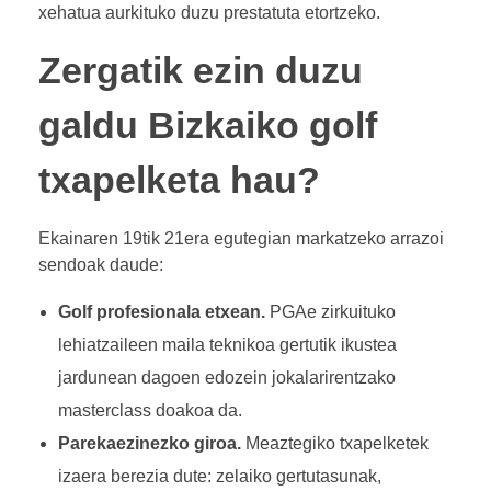
xehatua aurkituko duzu prestatuta etortzeko.
Zergatik ezin duzu
galdu Bizkaiko golf
txapelketa hau?
Ekainaren 19tik 21era egutegian markatzeko arrazoi
sendoak daude:
Golf profesionala etxean.
PGAe zirkuituko
lehiatzaileen maila teknikoa gertutik ikustea
jardunean dagoen edozein jokalarirentzako
masterclass doakoa da.
Parekaezinezko giroa.
Meaztegiko txapelketek
izaera berezia dute: zelaiko gertutasunak,