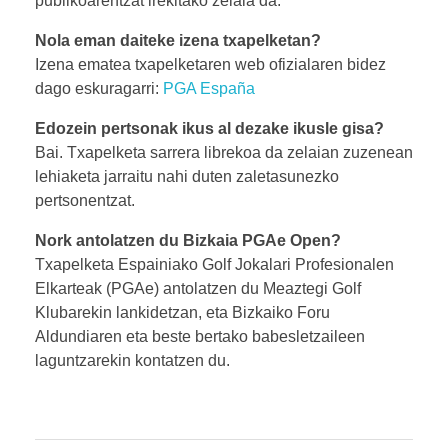
publikoarentzat irekitako zelaia da.
Nola eman daiteke izena txapelketan?
Izena ematea txapelketaren web ofizialaren bidez
dago eskuragarri:
PGA España
Edozein pertsonak ikus al dezake ikusle gisa?
Bai. Txapelketa sarrera librekoa da zelaian zuzenean
lehiaketa jarraitu nahi duten zaletasunezko
pertsonentzat.
Nork antolatzen du Bizkaia PGAe Open?
Txapelketa Espainiako Golf Jokalari Profesionalen
Elkarteak (PGAe) antolatzen du Meaztegi Golf
Klubarekin lankidetzan, eta Bizkaiko Foru
Aldundiaren eta beste bertako babesletzaileen
laguntzarekin kontatzen du.