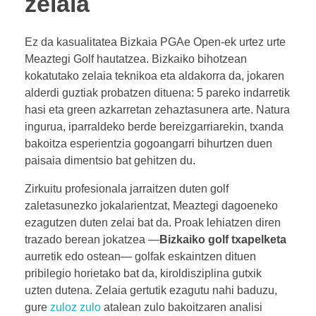
zelaia
Ez da kasualitatea Bizkaia PGAe Open-ek urtez urte
Meaztegi Golf hautatzea. Bizkaiko bihotzean
kokatutako zelaia teknikoa eta aldakorra da, jokaren
alderdi guztiak probatzen dituena: 5 pareko indarretik
hasi eta green azkarretan zehaztasunera arte. Natura
ingurua, iparraldeko berde bereizgarriarekin, txanda
bakoitza esperientzia gogoangarri bihurtzen duen
paisaia dimentsio bat gehitzen du.
Zirkuitu profesionala jarraitzen duten golf
zaletasunezko jokalarientzat, Meaztegi dagoeneko
ezagutzen duten zelai bat da. Proak lehiatzen diren
trazado berean jokatzea —
Bizkaiko golf txapelketa
aurretik edo ostean— golfak eskaintzen dituen
pribilegio horietako bat da, kiroldisziplina gutxik
uzten dutena. Zelaia gertutik ezagutu nahi baduzu,
gure
zuloz zulo
atalean zulo bakoitzaren analisi