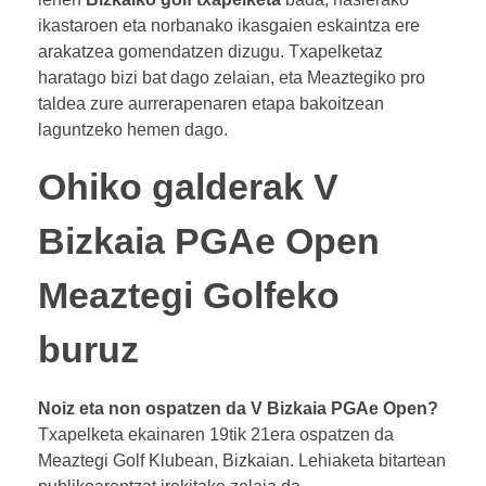
ikastaroen eta norbanako ikasgaien eskaintza ere
arakatzea gomendatzen dizugu. Txapelketaz
haratago bizi bat dago zelaian, eta Meaztegiko pro
taldea zure aurrerapenaren etapa bakoitzean
laguntzeko hemen dago.
Ohiko galderak V
Bizkaia PGAe Open
Meaztegi Golfeko
buruz
Noiz eta non ospatzen da V Bizkaia PGAe Open?
Txapelketa ekainaren 19tik 21era ospatzen da
Meaztegi Golf Klubean, Bizkaian. Lehiaketa bitartean