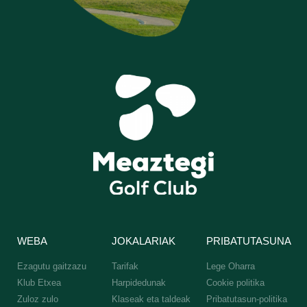
WEBA
JOKALARIAK
PRIBATUTASUNA
Ezagutu gaitzazu
Tarifak
Lege Oharra
Klub Etxea
Harpidedunak
Cookie politika
Zuloz zulo
Klaseak eta taldeak
Pribatutasun-politika