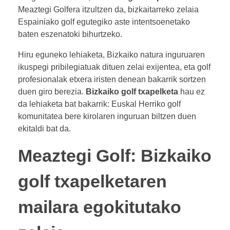
Meaztegi Golfera itzultzen da, bizkaitarreko zelaia
Espainiako golf egutegiko aste intentsoenetako
baten eszenatoki bihurtzeko.
Hiru eguneko lehiaketa, Bizkaiko natura inguruaren
ikuspegi pribilegiatuak dituen zelai exijentea, eta golf
profesionalak etxera iristen denean bakarrik sortzen
duen giro berezia.
Bizkaiko golf txapelketa
hau ez
da lehiaketa bat bakarrik: Euskal Herriko golf
komunitatea bere kirolaren inguruan biltzen duen
ekitaldi bat da.
Meaztegi Golf: Bizkaiko
golf txapelketaren
mailara egokitutako