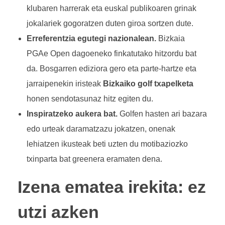
klubaren harrerak eta euskal publikoaren grinak
jokalariek gogoratzen duten giroa sortzen dute.
Erreferentzia egutegi nazionalean.
Bizkaia
PGAe Open dagoeneko finkatutako hitzordu bat
da. Bosgarren ediziora gero eta parte-hartze eta
jarraipenekin iristeak
Bizkaiko golf txapelketa
honen sendotasunaz hitz egiten du.
Inspiratzeko aukera bat.
Golfen hasten ari bazara
edo urteak daramatzazu jokatzen, onenak
lehiatzen ikusteak beti uzten du motibaziozko
txinparta bat greenera eramaten dena.
Izena ematea irekita: ez
utzi azken