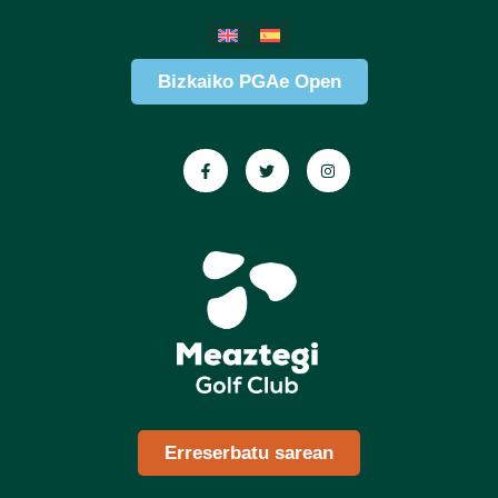
Bizkaiko PGAe Open
Erreserbatu sarean