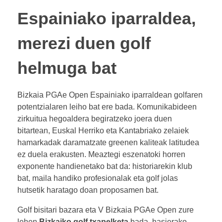
Espainiako iparraldea,
merezi duen golf
helmuga bat
Bizkaia PGAe Open Espainiako iparraldean golfaren
potentzialaren leiho bat ere bada. Komunikabideen
zirkuitua hegoaldera begiratzeko joera duen
bitartean, Euskal Herriko eta Kantabriako zelaiek
hamarkadak daramatzate greenen kaliteak latitudea
ez duela erakusten. Meaztegi eszenatoki horren
exponente handienetako bat da: historiarekin klub
bat, maila handiko profesionalak eta golf jolas
hutsetik haratago doan proposamen bat.
Golf bisitari bazara eta V Bizkaia PGAe Open zure
lehen
Bizkaiko golf txapelketa
bada, hasierako