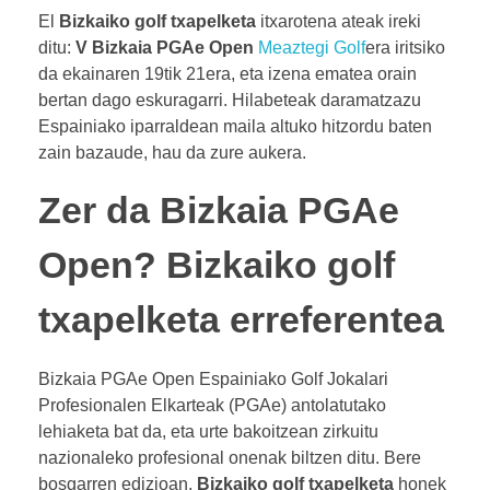
El
Bizkaiko golf txapelketa
itxarotena ateak ireki
ditu:
V Bizkaia PGAe Open
Meaztegi Golf
era iritsiko
da ekainaren 19tik 21era, eta izena ematea orain
bertan dago eskuragarri. Hilabeteak daramatzazu
Espainiako iparraldean maila altuko hitzordu baten
zain bazaude, hau da zure aukera.
Zer da Bizkaia PGAe
Open? Bizkaiko golf
txapelketa erreferentea
Bizkaia PGAe Open Espainiako Golf Jokalari
Profesionalen Elkarteak (PGAe) antolatutako
lehiaketa bat da, eta urte bakoitzean zirkuitu
nazionaleko profesional onenak biltzen ditu. Bere
bosgarren edizioan,
Bizkaiko golf txapelketa
honek