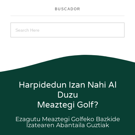
BUSCADOR
Harpidedun Izan Nahi Al
Duzu
Meaztegi Golf?
Ezagutu Meaztegi Golfeko Bazkide
Izatearen Abantaila Guztiak