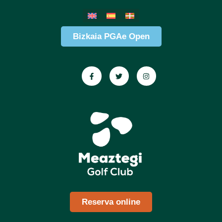
Bizkaia PGAe Open
Reserva online