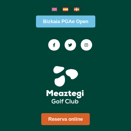
Bizkaia PGAe Open
Reserva online