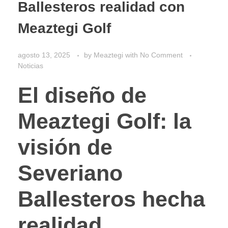
Ballesteros realidad con
Meaztegi Golf
agosto 13, 2025
by
Meaztegi
with
No Comment
Noticias
El diseño de
Meaztegi Golf: la
visión de
Severiano
Ballesteros hecha
realidad