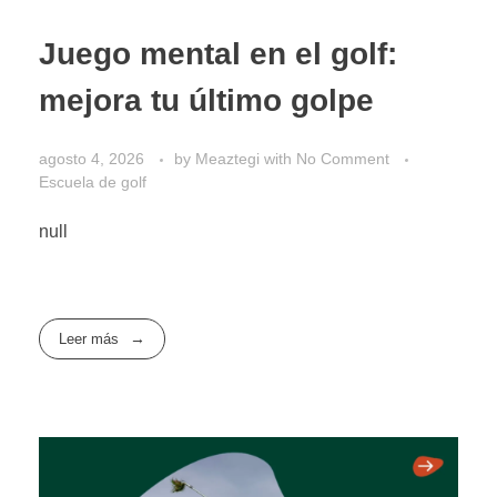
Juego mental en el golf:
mejora tu último golpe
agosto 4, 2026
by
Meaztegi
with
No Comment
Escuela de golf
null
Leer más