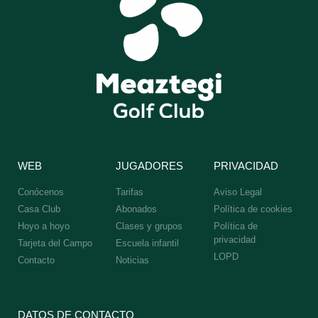
WEB
JUGADORES
PRIVACIDAD
Conócenos
Tarifas
Aviso Legal
Casa Club
Abonados
Política de cookies
Hoyo a hoyo
Clases y grupos
Política de
privacidad
Tarjeta del Campo
Escuela infantil
LOPD
Contacto
Noticias
DATOS DE CONTACTO