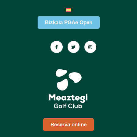
Bizkaia PGAe Open
Reserva online