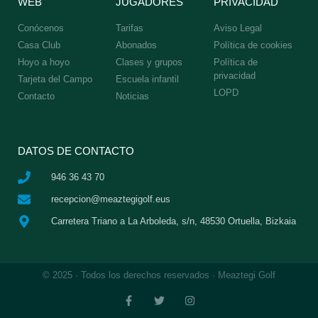
WEB
JUGADORES
PRIVACIDAD
Conócenos
Tarifas
Aviso Legal
Casa Club
Abonados
Política de cookies
Hoyo a hoyo
Clases y grupos
Política de
privacidad
Tarjeta del Campo
Escuela infantil
LOPD
Contacto
Noticias
DATOS DE CONTACTO
946 36 43 70
recepcion@meaztegigolf.eus
Carretera Triano a La Arboleda, s/n, 48530 Ortuella, Bizkaia
© 2025 · Todos los derechos reservados · Meaztegi Golf