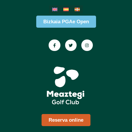
Bizkaia PGAe Open
Reserva online