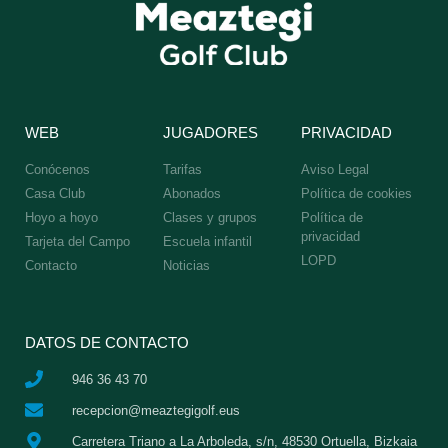
WEB
JUGADORES
PRIVACIDAD
Conócenos
Tarifas
Aviso Legal
Casa Club
Abonados
Política de cookies
Hoyo a hoyo
Clases y grupos
Política de
privacidad
Tarjeta del Campo
Escuela infantil
LOPD
Contacto
Noticias
DATOS DE CONTACTO
946 36 43 70
recepcion@meaztegigolf.eus
Carretera Triano a La Arboleda, s/n, 48530 Ortuella, Bizkaia