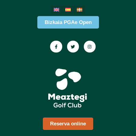
Bizkaia PGAe Open
Reserva online