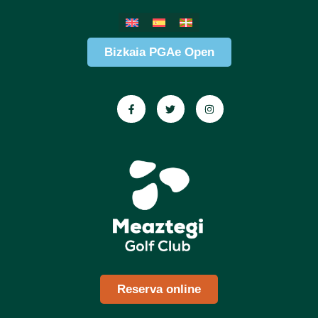
Bizkaia PGAe Open
Reserva online