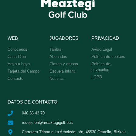
WEB
JUGADORES
PRIVACIDAD
Conócenos
Tarifas
Aviso Legal
Casa Club
Abonados
Política de cookies
Hoyo a hoyo
Clases y grupos
Política de
privacidad
Tarjeta del Campo
Escuela infantil
LOPD
Contacto
Noticias
DATOS DE CONTACTO
946 36 43 70
recepcion@meaztegigolf.eus
Carretera Triano a La Arboleda, s/n, 48530 Ortuella, Bizkaia