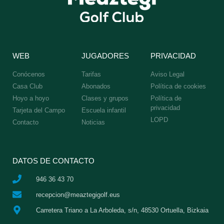
WEB
JUGADORES
PRIVACIDAD
Conócenos
Tarifas
Aviso Legal
Casa Club
Abonados
Política de cookies
Hoyo a hoyo
Clases y grupos
Política de
privacidad
Tarjeta del Campo
Escuela infantil
LOPD
Contacto
Noticias
DATOS DE CONTACTO
946 36 43 70
recepcion@meaztegigolf.eus
Carretera Triano a La Arboleda, s/n, 48530 Ortuella, Bizkaia