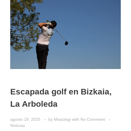
Escapada golf en Bizkaia,
La Arboleda
agosto 19, 2025
by
Meaztegi
with
No Comment
Noticias