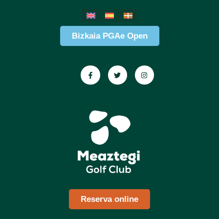
Bizkaia PGAe Open
Reserva online