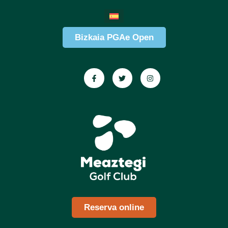
Bizkaia PGAe Open
Reserva online