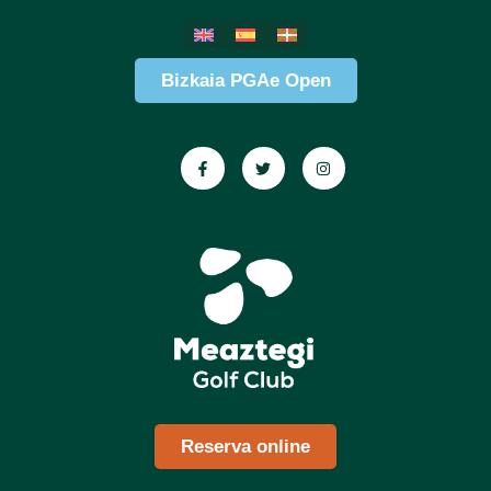
Bizkaia PGAe Open
Reserva online