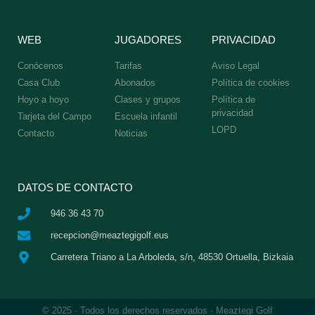
WEB
JUGADORES
PRIVACIDAD
Conócenos
Tarifas
Aviso Legal
Casa Club
Abonados
Política de cookies
Hoyo a hoyo
Clases y grupos
Política de
privacidad
Tarjeta del Campo
Escuela infantil
LOPD
Contacto
Noticias
DATOS DE CONTACTO
946 36 43 70
recepcion@meaztegigolf.eus
Carretera Triano a La Arboleda, s/n, 48530 Ortuella, Bizkaia
© 2025 · Todos los derechos reservados · Meaztegi Golf