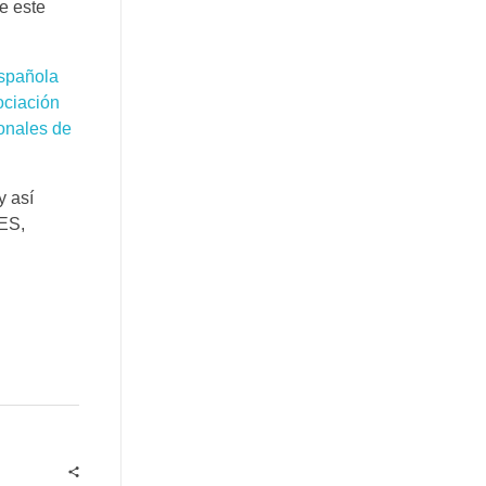
e este
spañola
ciación
onales de
y así
RES,