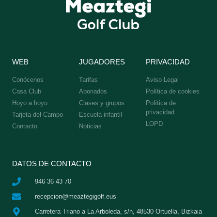
WEB
JUGADORES
PRIVACIDAD
Conócenos
Tarifas
Aviso Legal
Casa Club
Abonados
Política de cookies
Hoyo a hoyo
Clases y grupos
Política de
privacidad
Tarjeta del Campo
Escuela infantil
LOPD
Contacto
Noticias
DATOS DE CONTACTO
946 36 43 70
recepcion@meaztegigolf.eus
Carretera Triano a La Arboleda, s/n, 48530 Ortuella, Bizkaia