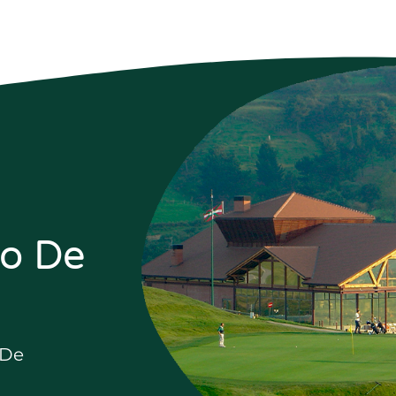
do De
 De