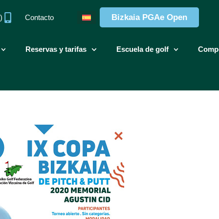
Bizkaia PGAe Open
)
Contacto
Reservas y tarifas
Escuela de golf
Compe