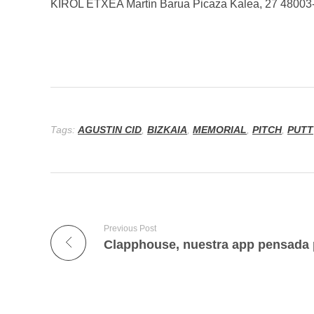
KIROL ETXEA Martín Barua Picaza Kalea, 27 48003-
Tags:
AGUSTIN CID
,
BIZKAIA
,
MEMORIAL
,
PITCH
,
PUTT
Previous Post