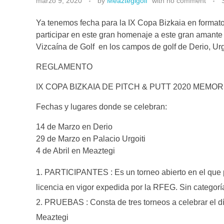
marzo 9, 2020
by
Meaztegigolf
with
no comment
Ya tenemos fecha para la IX Copa Bizkaia en formato
participar en este gran homenaje a este gran amante d
Vizcaína de Golf en los campos de golf de Derio, Urg
REGLAMENTO
IX COPA BIZKAIA DE PITCH & PUTT 2020 MEMOR
Fechas y lugares donde se celebran:
14 de Marzo en Derio
29 de Marzo en Palacio Urgoiti
4 de Abril en Meaztegi
PARTICIPANTES : Es un torneo abierto en el que p
licencia en vigor expedida por la RFEG. Sin categorí
PRUEBAS : Consta de tres torneos a celebrar el día
Meaztegi