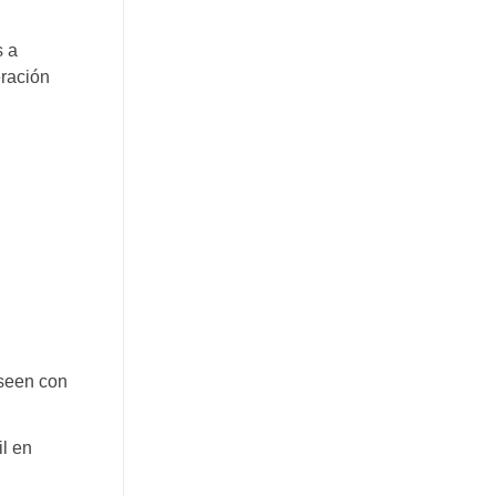
s a
eración
eseen con
il en