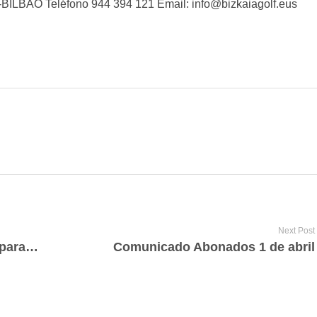
BILBAO Teléfono 944 394 121 Email: info@bizkaiagolf.eus
Next Post
Clapphouse, nuestra app pensada para el golfista
Comunicado Abonados 1 de abril