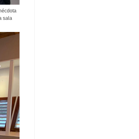
anécdota
a sala