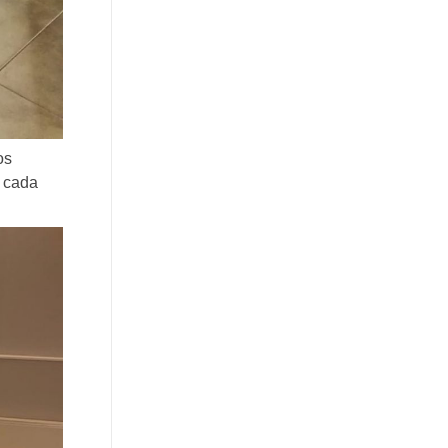
os
r cada