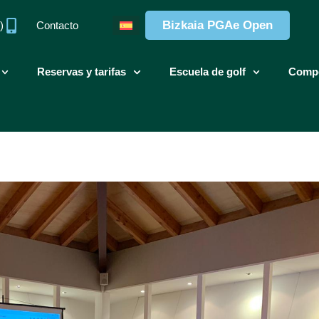
Bizkaia PGAe Open
)
Contacto
Reservas y tarifas
Escuela de golf
Compe