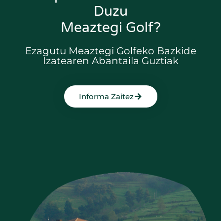
Duzu
Meaztegi Golf?
Ezagutu Meaztegi Golfeko Bazkide
Izatearen Abantaila Guztiak
Informa Zaitez