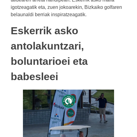
igotzeagatik eta, zuen jokoarekin, Bizkaiko golfaren
belaunaldi berriak inspiratzeagatik.
Eskerrik asko
antolakuntzari,
boluntarioei eta
babesleei