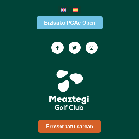
Bizkaiko PGAe Open
Erreserbatu sarean