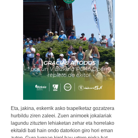
Eta, jakina, eskerrik asko txapelketaz gozatzera
hurbildu ziren zaleei. Zuen animoek jokalariak
lagundu zituzten lehiaketan zehar eta horrelako
ekitaldi bati hain ondo datorkion giro hori eman
zuten. Gure lurrean kirol hau urtero pixka bat