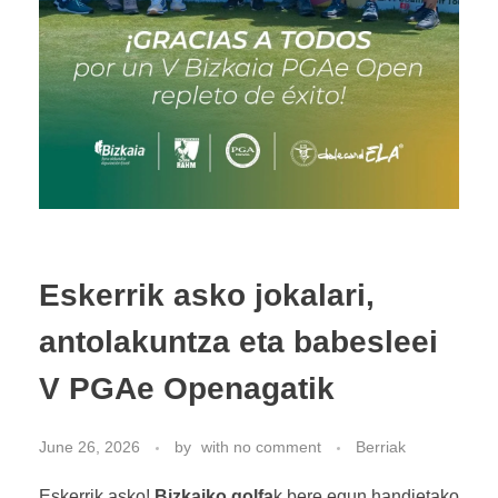
Eskerrik asko jokalari,
antolakuntza eta babesleei
V PGAe Openagatik
June 26, 2026
by
with
no comment
Berriak
Eskerrik asko!
Bizkaiko golfa
k bere egun handietako