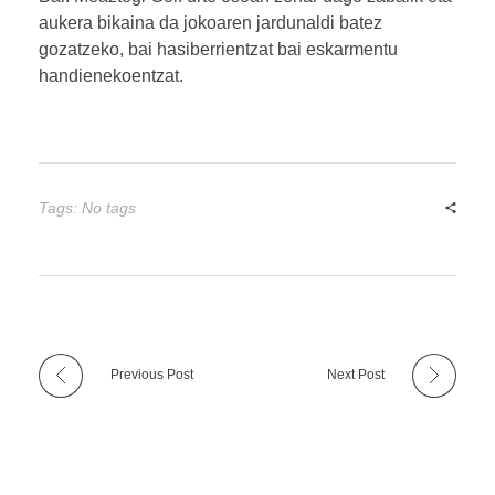
aukera bikaina da jokoaren jardunaldi batez
gozatzeko, bai hasiberrientzat bai eskarmentu
handienekoentzat.
Tags: No tags
Previous Post
Next Post