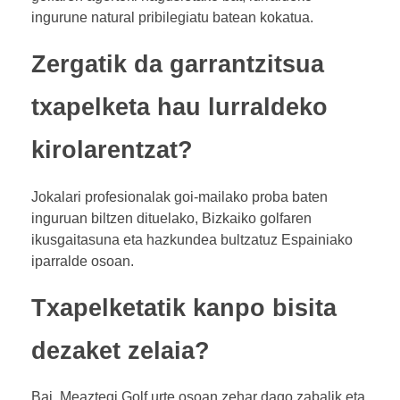
ingurune natural pribilegiatu batean kokatua.
Zergatik da garrantzitsua
txapelketa hau lurraldeko
kirolarentzat?
Jokalari profesionalak goi-mailako proba baten
inguruan biltzen dituelako, Bizkaiko golfaren
ikusgaitasuna eta hazkundea bultzatuz Espainiako
iparralde osoan.
Txapelketatik kanpo bisita
dezaket zelaia?
Bai. Meaztegi Golf urte osoan zehar dago zabalik eta