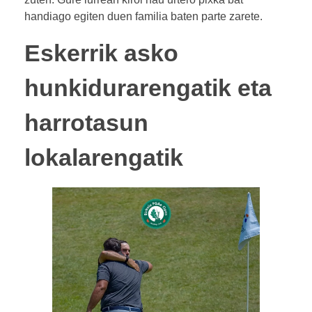
handiago egiten duen familia baten parte zarete.
Eskerrik asko
hunkidurarengatik eta
harrotasun
lokalarengatik