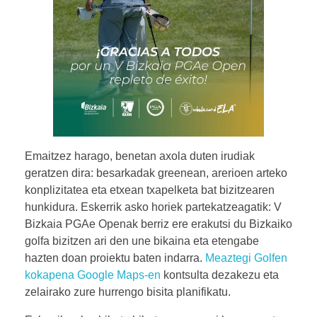
Emaitzez harago, benetan axola duten irudiak
geratzen dira: besarkadak greenean, arerioen arteko
konplizitatea eta etxean txapelketa bat bizitzearen
hunkidura. Eskerrik asko horiek partekatzeagatik: V
Bizkaia PGAe Openak berriz ere erakutsi du Bizkaiko
golfa bizitzen ari den une bikaina eta etengabe
hazten doan proiektu baten indarra.
Meaztegi Golfen
kokapena Google Maps-en
kontsulta dezakezu eta
zelairako zure hurrengo bisita planifikatu.