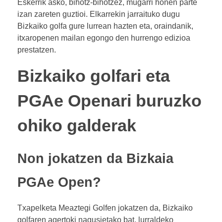
Eskerrik asko, bihotz-bihotzez, mugarri honen parte
izan zareten guztioi. Elkarrekin jarraituko dugu
Bizkaiko golfa gure lurrean hazten eta, oraindanik,
itxaropenen mailan egongo den hurrengo edizioa
prestatzen.
Bizkaiko golfari eta
PGAe Openari buruzko
ohiko galderak
Non jokatzen da Bizkaia
PGAe Open?
Txapelketa Meaztegi Golfen jokatzen da, Bizkaiko
golfaren agertoki nagusietako bat, lurraldeko