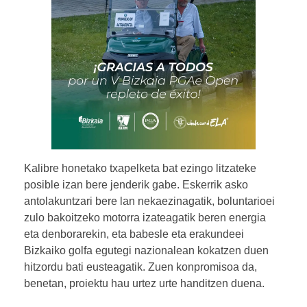
Kalibre honetako txapelketa bat ezingo litzateke
posible izan bere jenderik gabe. Eskerrik asko
antolakuntzari bere lan nekaezinagatik, boluntarioei
zulo bakoitzeko motorra izateagatik beren energia
eta denborarekin, eta babesle eta erakundeei
Bizkaiko golfa egutegi nazionalean kokatzen duen
hitzordu bati eusteagatik. Zuen konpromisoa da,
benetan, proiektu hau urtez urte handitzen duena.