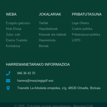
WEBA
JOKALARIAK
PRIBATUTASUNA
Ezagutu gaitzazu
Tarifak
Lege Oharra
Klub Etxea
Harpidedunak
Cookie politika
Zuloz zulo
Klaseak eta taldeak
Pribatutasun-politika
Eremu Txartela
Haurreskola
LOPD
Kontaktua
Berriak
HARREMANETARAKO INFORMAZIOA
946 36 43 70
harrera@meaztegigolf.eus
Trianotik La Arboleda errepidea, z/g, 48530 Ortuella, Bizkaia
© 2025 · Eskubide guztiak erreserbatuta · Meaztegi Golf