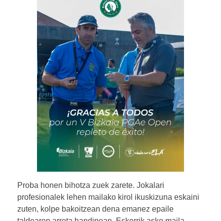
Proba honen bihotza zuek zarete. Jokalari
profesionalek lehen mailako kirol ikuskizuna eskaini
zuten, kolpe bakoitzean dena emanez epaile
taldearen arreta handipean. Eskerrik asko maila