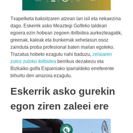
Txapelketa bakoitzaren atzean lan isil eta nekaezina
dago. Eskerrik asko Meaztegi Golfeko taldeari
egoera ezin hobean zegoen ibilbidea aurkezteagatik,
greenak, kaleak eta bunkerrak xehetasun osoz
zainduta proba profesional baten mailan egoteko.
Trazatua hobeto ezagutu nahi baduzu,
zelaiaren
zuloz zuloko ibilbidea
berrikus dezakezu eta
Bizkaiko golfa Espainiako iparraldeko erreferente
bihurtu den arrazoia ezagutu.
Eskerrik asko gurekin
egon ziren zaleei ere