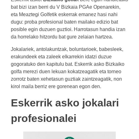
bat bizi izan berri du V Bizkaia PGAe Openarekin,
eta Meaztegi Golfetik eskerrak emanez hasi nahi
dugu: proba profesional baten mailako edizio bat
posible egin duzuen guztioi. Harrotasun handia izan
da horrelako hitzordu bat gure zelaian hartzea.
Jokalariek, antolakuntzak, boluntarioek, babesleek,
erakundeek eta zaleek elkarrekin idatzi duzue
gogoratuko den kapitulu bat. Eskerrik asko Bizkaiko
golfa merezi duen lekuan kokatzeagatik eta torneo
zorrotz baten xehetasun guztiak zaintzeagatik, non
kirol maila berriz ere gorenean egon den.
Eskerrik asko jokalari
profesionalei