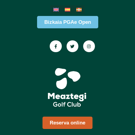
Bizkaia PGAe Open
Reserva online