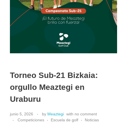
Torneo Sub-21 Bizkaia:
orgullo Meaztegi en
Uraburu
junio 5, 2026
by
Meaztegi
with
no comment
Competiciones
Escuela de golf
Noticias