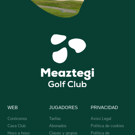
WEB
JUGADORES
PRIVACIDAD
Conócenos
Tarifas
Aviso Legal
Casa Club
Abonados
Política de cookies
Hoyo a hoyo
Clases y grupos
Política de